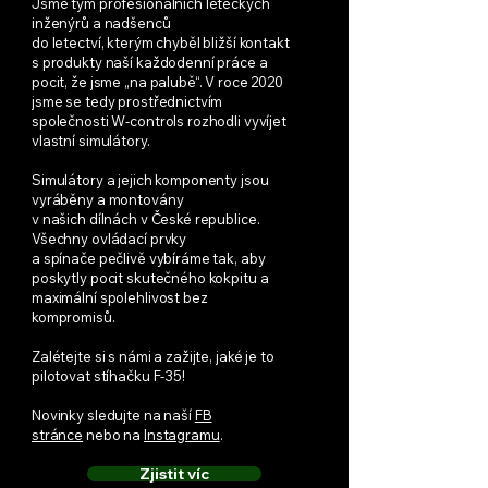
Jsme tým profesionálních leteckých
inženýrů a nadšenců
do letectví, kterým chyběl bližší kontakt
s produkty naší každodenní práce a
pocit, že jsme „na palubě“. V roce 2020
jsme se tedy prostřednictvím
společnosti W-controls rozhodli vyvíjet
vlastní simulátory.
Simulátory a jejich komponenty jsou
vyráběny a montovány
v našich dílnách v České republice.
Všechny ovládací prvky
a spínače pečlivě vybíráme tak, aby
poskytly pocit skutečného kokpitu a
maximální spolehlivost bez
kompromisů.
Zalétejte si s námi a zažijte, jaké je to
pilotovat stíhačku F-35!
Novinky sledujte na naší
FB
stránce
nebo na
Instagramu
.
Zjistit víc