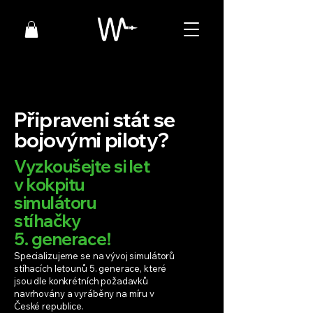
Připraveni stát se
bojovými piloty?
Vyzkoušejte si let
v kokpitu
simulátoru
stíhačky
5. generace!
Specializujeme se na vývoj simulátorů
stíhacích letounů 5. generace, které
jsou dle konkrétních požadavků
navrhovány a vyráběny na míru v
České republice.