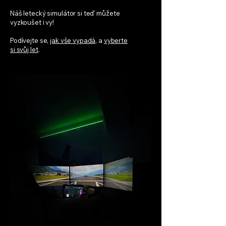
Náš letecký simulátor si teď můžete
vyzkoušet i vy!
Podívejte se,
jak vše vypadá,
a
vyberte
si svůj let
.