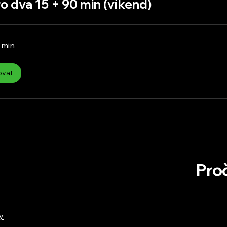
ro dva 15 + 90 min (víkend)
 min
ovat
Proč
y