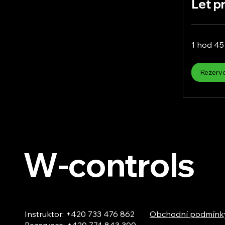
Let p
1 hod 45
Rezerv
W-controls
Instruktor: +420 733 476 862
Obchodní podmínk