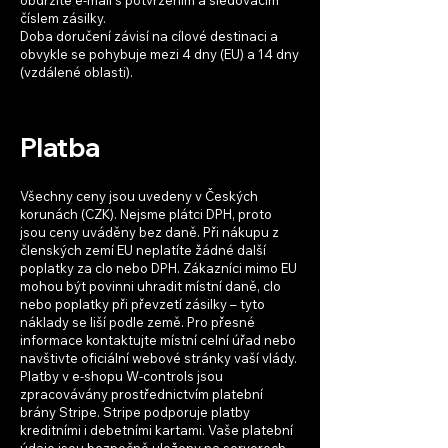
číslem zásilky.
Doba doručení závisí na cílové destinaci a
obvykle se pohybuje mezi 4 dny (EU) a 14 dny
(vzdálené oblasti).
Platba
Všechny ceny jsou uvedeny v Českých
korunách (CZK). Nejsme plátci DPH, proto
jsou ceny uváděny bez daně. Při nákupu z
členských zemí EU neplatíte žádné další
poplatky za clo nebo DPH. Zákazníci mimo EU
mohou být povinni uhradit místní daně, clo
nebo poplatky při převzetí zásilky – tyto
náklady se liší podle země. Pro přesné
informace kontaktujte místní celní úřad nebo
navštivte oficiální webové stránky vaší vlády.
Platby v e-shopu W-controls jsou
zpracovávány prostřednictvím platební
brány Stripe. Stripe podporuje platby
kreditními i debetními kartami. Vaše platební
údaje jsou bezpečně uloženy na serverech