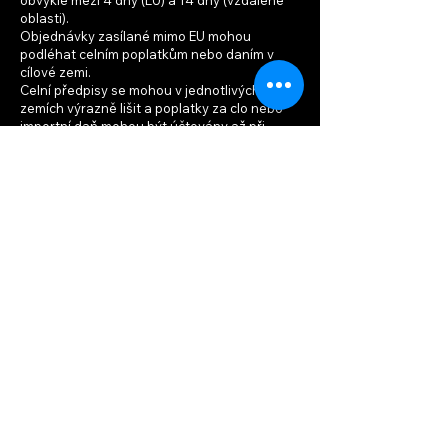
oblasti).
Objednávky zasílané mimo EU mohou
podléhat celním poplatkům nebo daním v
cílové zemi.
Celní předpisy se mohou v jednotlivých
zemích výrazně lišit a poplatky za clo nebo
importní daň mohou být účtovány až při
doručení zásilky. W-controls nenese
odpovědnost za případné dodatečné
poplatky. Před vytvořením objednávky si
prosím ověřte případné celní nebo daňové
náklady u místního celního úřadu.
W-controls
Instruktor:
+420 733 476 862
Rezervace:
+420 774 843 300