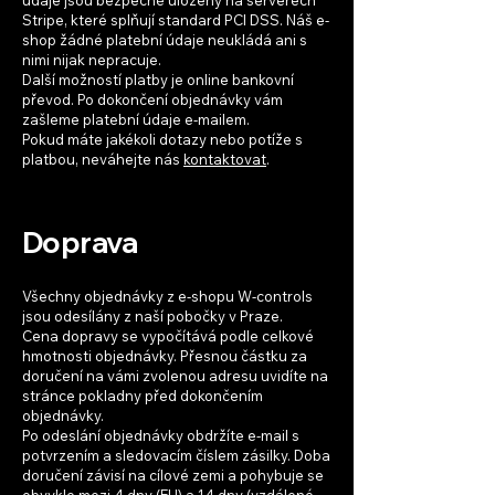
Stripe, které splňují standard PCI DSS. Náš e-
shop žádné platební údaje neukládá ani s
nimi nijak nepracuje.
Další možností platby je online bankovní
převod. Po dokončení objednávky vám
zašleme platební údaje e-mailem.
Pokud máte jakékoli dotazy nebo potíže s
platbou, neváhejte nás
kontaktovat
.
Doprava
Všechny objednávky z e-shopu W-controls
jsou odesílány z naší pobočky v Praze.
Cena dopravy se vypočítává podle celkové
hmotnosti objednávky. Přesnou částku za
doručení na vámi zvolenou adresu uvidíte na
stránce pokladny před dokončením
objednávky.
Po odeslání objednávky obdržíte e-mail s
potvrzením a sledovacím číslem zásilky. Doba
doručení závisí na cílové zemi a pohybuje se
obvykle mezi 4 dny (EU) a 14 dny (vzdálené