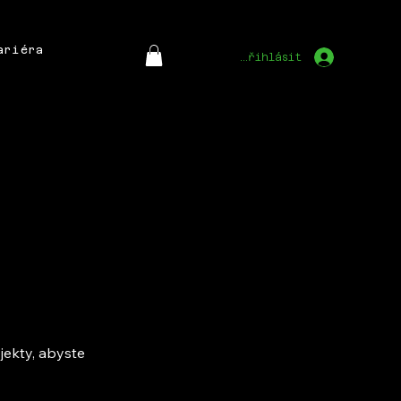
ariéra
Přihlásit
jekty, abyste