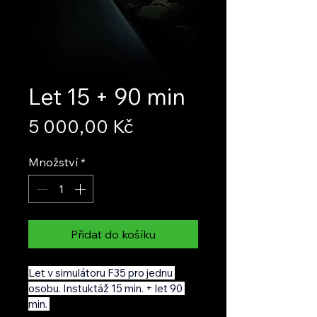
Let 15 + 90 min
Cena
5 000,00 Kč
Množství
*
Přidat do košíku
Let v simulátoru F35 pro jednu 
osobu. Instuktáž 15 min. + let 90 
min. 