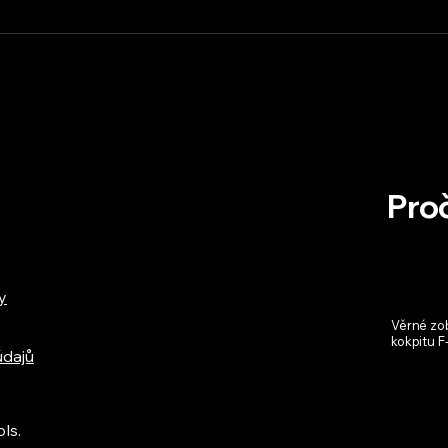
Proč
y
Věrné zo
kokpitu F
údajů
ls.