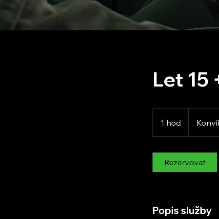
Let 15 
1 hod
1
Konvi
h
o
Rezervovat
Popis služby