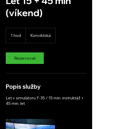
Let 15 + 45 min
(víkend)
1 hod
1
Konviktská
h
o
Rezervovat
Popis služby
Let v simulátoru F-35 / 15 min. instruktáž +
45 min. let