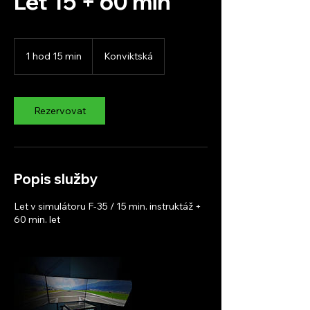
Let 15 + 60 min
1 hod 15 min
1
Konviktská
h
o
1
5
Rezervovat
m
i
n
Popis služby
Let v simulátoru F-35 / 15 min. instruktáž +
60 min. let