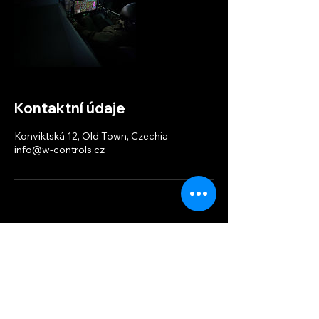
Kontaktní údaje
Konviktská 12, Old Town, Czechia
info@w-controls.cz
W-controls