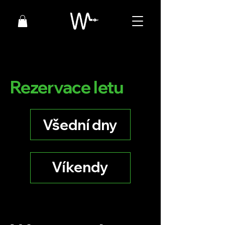
Rezervace letu
Všední dny
Všední dny
Víkendové termíny
Víkendy